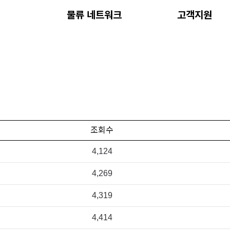
내
물류 네트워크
고객지원
조회수
4,124
4,269
4,319
4,414