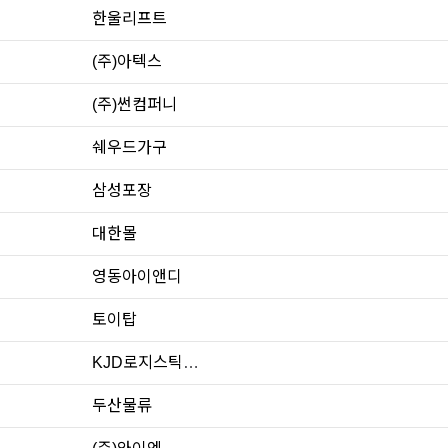
한울리프트
(주)아텍스
(주)썬컴퍼니
쉐우드가구
삼성포장
대한몰
영동아이앤디
토이탑
KJD로지스틱스코리
두산물류