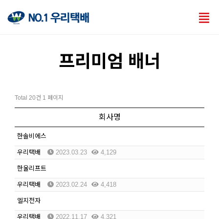
Tog
nav
프리미엄 배너
Total 20건
1 페이지
회사명
한솔비에스
우리택배
2023.03.23
4,129
한울리프트
우리택배
2023.02.24
4,418
엘지전자
우리택배
2022.11.17
4,321