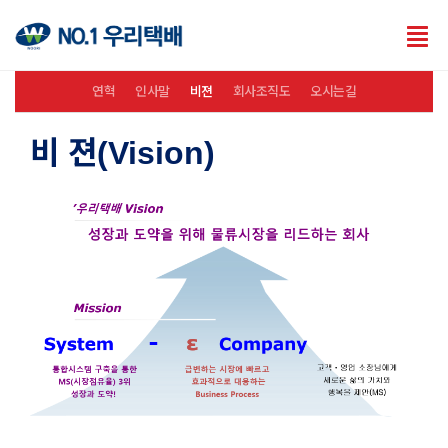
Tog
nav
연혁
인사말
비젼
회사조직도
오시는길
비 젼(Vision)