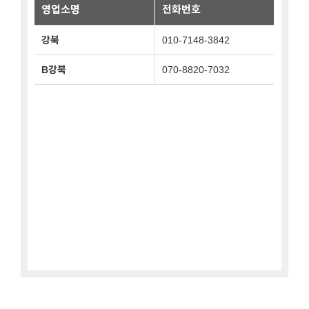
관악구
영업소명
전화번호
광진구
강북
010-7148-3842
구로구
B강북
070-8820-7032
금천구
노원구
도봉구
동대문구
동작구
마포구
서대문구
중구
서초구