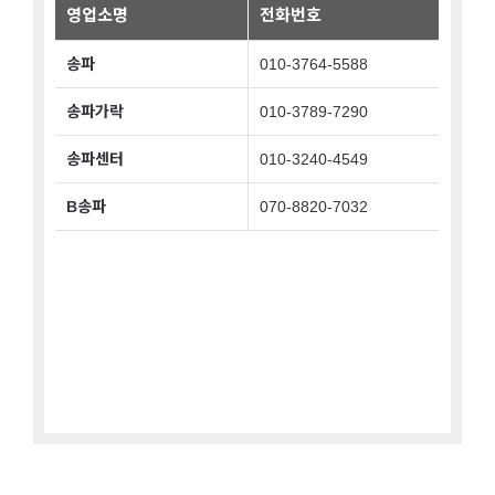
관악구
영업소명
전화번호
광진구
송파
010-3764-5588
구로구
송파가락
010-3789-7290
금천구
송파센터
010-3240-4549
노원구
B송파
070-8820-7032
도봉구
동대문구
동작구
마포구
서대문구
중구
서초구