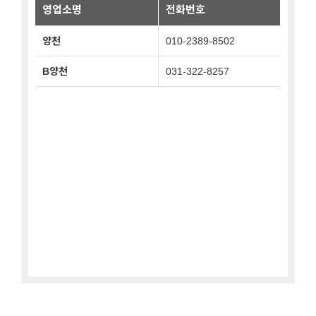
관악구
영업소명
전화번호
광진구
양천
010-2389-8502
구로구
B양천
031-322-8257
금천구
노원구
도봉구
동대문구
동작구
마포구
서대문구
중구
서초구