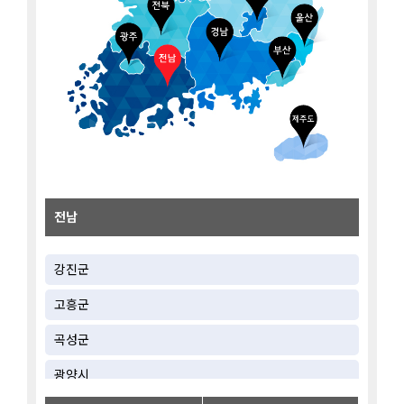
전남
강진군
고흥군
곡성군
광양시