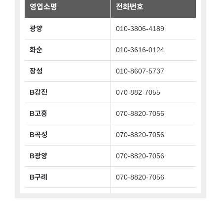
구례군
영업소명
전화번호
나주시
광양
010-3806-4189
담양군
화순
010-3616-0124
목포시
장성
010-8607-5737
무안군
B강진
070-882-7055
보성군
B고흥
070-8820-7056
순천시
B곡성
070-8820-7056
신안군
B광양
070-8820-7056
여수시
영광군
B구례
070-8820-7056
영암군
나주
010-2638-5304
완도군
B나주
070-8820-7055